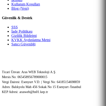
Kullanım Koşulları
Blog (Yeni)
Güvenlik & Destek
SSS
İade Politikası
Gizlilik Bildirimi
KVKK Aydınlatma Metni
Satıcı Güvenliği
Şirket Bilgileri (ETBİS Onaylı)
Ticari Ünvan: Aras WEB Teknoloji A.Ş.
Mersis No: 065458956789000015
Vergi Dairesi: Esenyurt V.D. | Vergi No: 64185154698859
Adres: Balıkyolu Mah 456 Sokak No 15 Esenyurt /İstanbul
KEP Adresi: arasweb@hs01.kep.tr
256-Bit SSL
PCI-DSS Onaylı
Garantili Teknik Servis