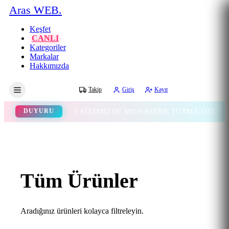
Aras WEB.
Keşfet
CANLI
Kategoriler
Markalar
Hakkımızda
Gece
Takip
Giriş
Kayıt
WEB SİTEMİZDE MUHASEBE TUTMA ÖZELLİĞİ EKL
DUYURU
Tüm Ürünler
Aradığınız ürünleri kolayca filtreleyin.