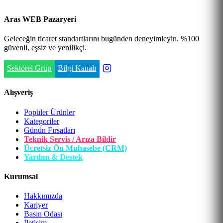
Aras WEB Pazaryeri
Geleceğin ticaret standartlarını bugünden deneyimleyin. %100
güvenli, eşsiz ve yenilikçi.
Sektörel Grup
Bilgi Kanalı
Alışveriş
Popüler Ürünler
Kategoriler
Günün Fırsatları
Teknik Servis / Arıza Bildir
Ücretsiz Ön Muhasebe (CRM)
Yardım & Destek
Kurumsal
Hakkımızda
Kariyer
Basın Odası
İletişim