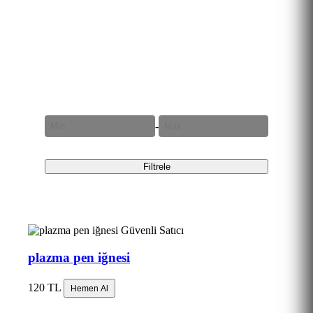
Fiyat Aralığı
-
Filtrele
Güvenli Satıcı
plazma pen iğnesi
120 TL
Hemen Al