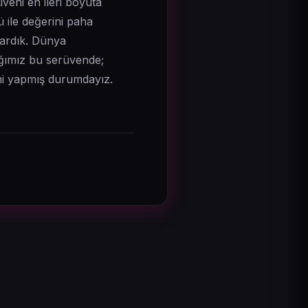
üveni en ileri boyuta
ü ile değerini paha
şardık. Dünya
ığımız bu serüvende;
ğini yapmış durumdayız.