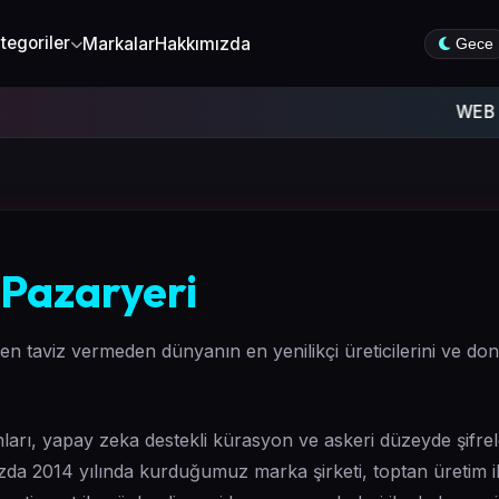
tegoriler
Markalar
Hakkımızda
Gece
WEB SİT
Pazaryeri
n taviz vermeden dünyanın en yenilikçi üreticilerini ve dona
ı, yapay zeka destekli kürasyon ve askeri düzeyde şifrelem
 2014 yılında kurduğumuz marka şirketi, toptan üretim ile 