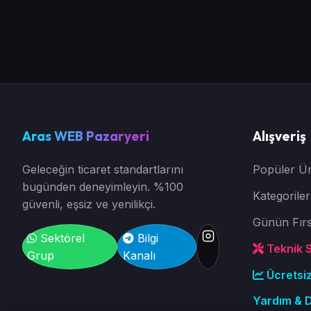
Aras WEB Pazaryeri
Alışveriş
Geleceğin ticaret standartlarını
Popüler Ür
bugünden deneyimleyin. %100
Kategoriler
güvenli, eşsiz ve yenilikçi.
Günün Fırs
Sektörel
Bilgi
Teknik Se
Grup
Kanalı
Ücretsi
Yardım & 