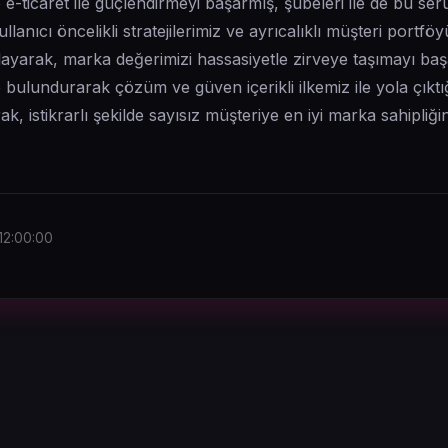
e-ticaret ile güçlendirmeyi başarmış, şubeleri ile de bu ser
anıcı öncelikli stratejilerimiz ve ayrıcalıklı müşteri portföy
atlayarak, marka değerimizi hassasiyetle zirveye taşımayı ba
 bulundurarak çözüm ve güven içerikli ilkemiz ile yola çıkt
k, istikrarlı şekilde sayısız müşteriye en iyi marka sahipli
12:00:00