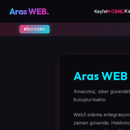
Aras WEB.
Ka
Keşfet
CANLI
DUYURU
Aras WEB 
Amacımız, siber güvenlikte
buluşturmaktır.
Web3 ödeme entegrasyonlar
zaman güvende. Hakkımızda