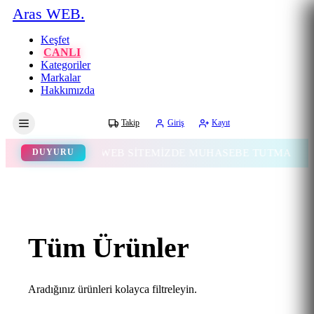
Aras WEB.
Keşfet
CANLI
Kategoriler
Markalar
Hakkımızda
Gece
Takip
Giriş
Kayıt
WEB SİTEMİZDE MUHASEBE TUTMA ÖZELLİĞİ
DUYURU
Tüm Ürünler
Aradığınız ürünleri kolayca filtreleyin.