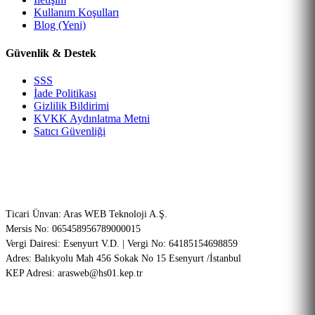
Kullanım Koşulları
Blog (Yeni)
Güvenlik & Destek
SSS
İade Politikası
Gizlilik Bildirimi
KVKK Aydınlatma Metni
Satıcı Güvenliği
Şirket Bilgileri (ETBİS Onaylı)
Ticari Ünvan: Aras WEB Teknoloji A.Ş.
Mersis No: 065458956789000015
Vergi Dairesi: Esenyurt V.D. | Vergi No: 64185154698859
Adres: Balıkyolu Mah 456 Sokak No 15 Esenyurt /İstanbul
KEP Adresi: arasweb@hs01.kep.tr
256-Bit SSL
PCI-DSS Onaylı
Garantili Teknik Servis