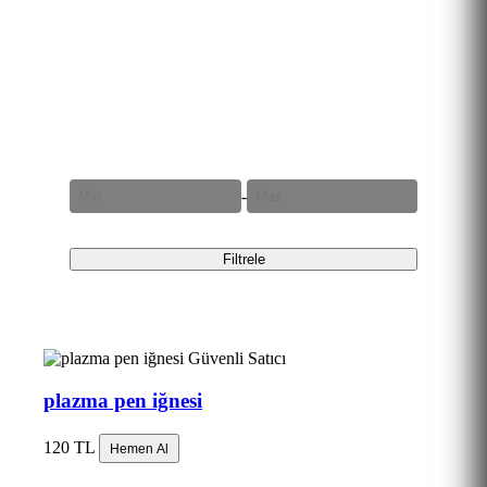
Fiyat Aralığı
-
Filtrele
Güvenli Satıcı
plazma pen iğnesi
120 TL
Hemen Al