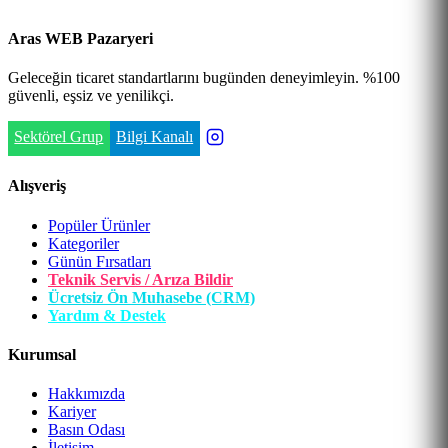
Aras WEB Pazaryeri
Geleceğin ticaret standartlarını bugünden deneyimleyin. %100
güvenli, eşsiz ve yenilikçi.
Sektörel Grup
Bilgi Kanalı
Alışveriş
Popüler Ürünler
Kategoriler
Günün Fırsatları
Teknik Servis / Arıza Bildir
Ücretsiz Ön Muhasebe (CRM)
Yardım & Destek
Kurumsal
Hakkımızda
Kariyer
Basın Odası
İletişim