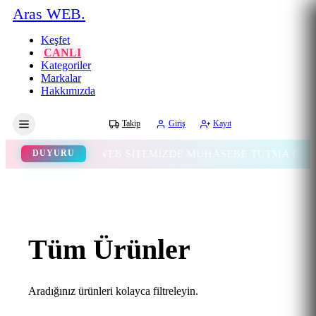
Aras WEB.
Keşfet
CANLI
Kategoriler
Markalar
Hakkımızda
Gece
Takip
Giriş
Kayıt
WEB SİTEMİZDE MUHASEBE TUTMA ÖZELLİĞİ
DUYURU
Tüm Ürünler
Aradığınız ürünleri kolayca filtreleyin.