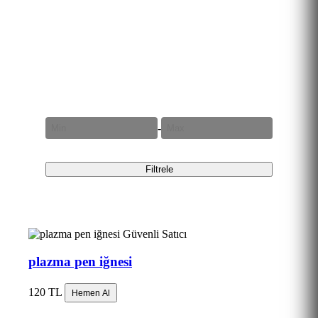
Fiyat Aralığı
-
Filtrele
Güvenli Satıcı
plazma pen iğnesi
120 TL
Hemen Al