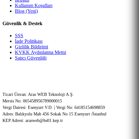
Kullanım Koşulları
Blog (Yeni)
Güvenlik & Destek
SSS
İade Politikası
Gizlilik Bildirimi
KVKK Aydınlatma Metni
Satıcı Güvenliği
Şirket Bilgileri (ETBİS Onaylı)
Ticari Ünvan: Aras WEB Teknoloji A.Ş.
Mersis No: 065458956789000015
Vergi Dairesi: Esenyurt V.D. | Vergi No: 64185154698859
Adres: Balıkyolu Mah 456 Sokak No 15 Esenyurt /İstanbul
KEP Adresi: arasweb@hs01.kep.tr
256-Bit SSL
PCI-DSS Onaylı
Garantili Teknik Servis