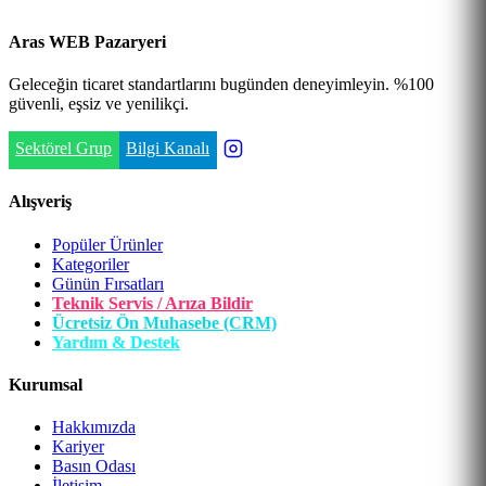
Aras WEB Pazaryeri
Geleceğin ticaret standartlarını bugünden deneyimleyin. %100
güvenli, eşsiz ve yenilikçi.
Sektörel Grup
Bilgi Kanalı
Alışveriş
Popüler Ürünler
Kategoriler
Günün Fırsatları
Teknik Servis / Arıza Bildir
Ücretsiz Ön Muhasebe (CRM)
Yardım & Destek
Kurumsal
Hakkımızda
Kariyer
Basın Odası
İletişim