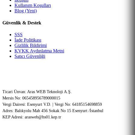
Kullanım Koşulları
Blog (Yeni)
Güvenlik & Destek
SSS
İade Politikası
Gizlilik Bildirimi
KVKK Aydınlatma Metni
Satıcı Güvenliği
Şirket Bilgileri (ETBİS Onaylı)
Ticari Ünvan: Aras WEB Teknoloji A.Ş.
Mersis No: 065458956789000015
Vergi Dairesi: Esenyurt V.D. | Vergi No: 64185154698859
Adres: Balıkyolu Mah 456 Sokak No 15 Esenyurt /İstanbul
KEP Adresi: arasweb@hs01.kep.tr
256-Bit SSL
PCI-DSS Onaylı
Garantili Teknik Servis