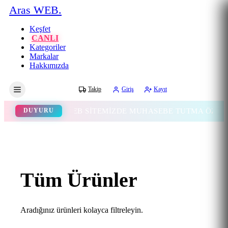
Aras WEB.
Keşfet
CANLI
Kategoriler
Markalar
Hakkımızda
Gece
Takip
Giriş
Kayıt
WEB SİTEMİZDE MUHASEBE TUTMA ÖZELLİĞİ E
DUYURU
Tüm Ürünler
Aradığınız ürünleri kolayca filtreleyin.