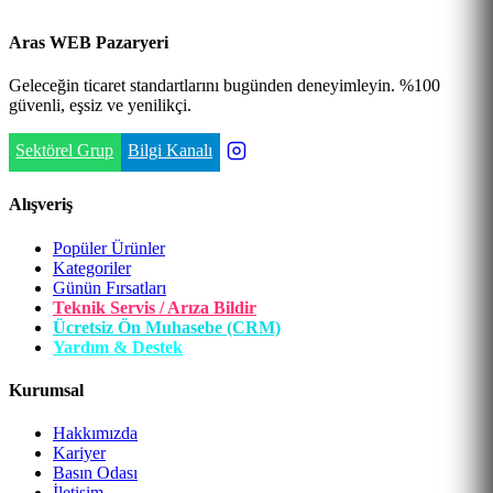
Aras WEB Pazaryeri
Geleceğin ticaret standartlarını bugünden deneyimleyin. %100
güvenli, eşsiz ve yenilikçi.
Sektörel Grup
Bilgi Kanalı
Alışveriş
Popüler Ürünler
Kategoriler
Günün Fırsatları
Teknik Servis / Arıza Bildir
Ücretsiz Ön Muhasebe (CRM)
Yardım & Destek
Kurumsal
Hakkımızda
Kariyer
Basın Odası
İletişim