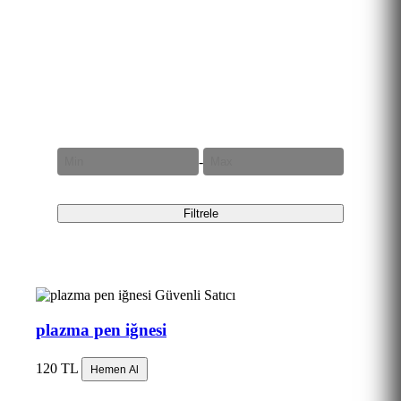
Fiyat Aralığı
-
Filtrele
Güvenli Satıcı
plazma pen iğnesi
120 TL
Hemen Al