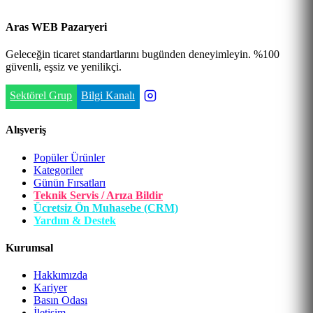
Aras WEB Pazaryeri
Geleceğin ticaret standartlarını bugünden deneyimleyin. %100
güvenli, eşsiz ve yenilikçi.
Sektörel Grup
Bilgi Kanalı
Alışveriş
Popüler Ürünler
Kategoriler
Günün Fırsatları
Teknik Servis / Arıza Bildir
Ücretsiz Ön Muhasebe (CRM)
Yardım & Destek
Kurumsal
Hakkımızda
Kariyer
Basın Odası
İletişim