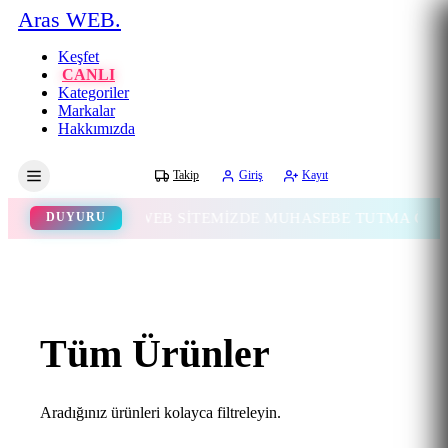
Aras WEB.
Keşfet
CANLI
Kategoriler
Markalar
Hakkımızda
Gece
Takip
Giriş
Kayıt
WEB SİTEMİZDE MUHASEBE TUTMA ÖZELLİĞİ
DUYURU
Tüm Ürünler
Aradığınız ürünleri kolayca filtreleyin.