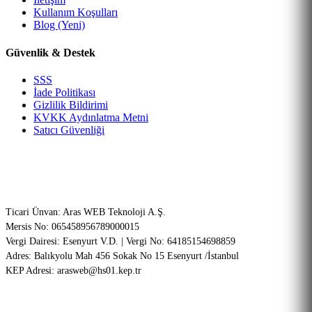
Kullanım Koşulları
Blog (Yeni)
Güvenlik & Destek
SSS
İade Politikası
Gizlilik Bildirimi
KVKK Aydınlatma Metni
Satıcı Güvenliği
Şirket Bilgileri (ETBİS Onaylı)
Ticari Ünvan: Aras WEB Teknoloji A.Ş.
Mersis No: 065458956789000015
Vergi Dairesi: Esenyurt V.D. | Vergi No: 64185154698859
Adres: Balıkyolu Mah 456 Sokak No 15 Esenyurt /İstanbul
KEP Adresi: arasweb@hs01.kep.tr
256-Bit SSL
PCI-DSS Onaylı
Garantili Teknik Servis