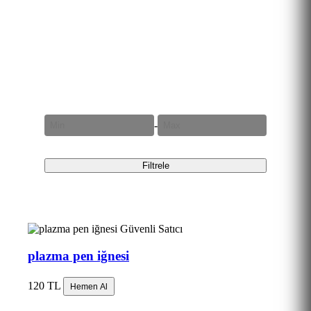
Fiyat Aralığı
-
Filtrele
Güvenli Satıcı
plazma pen iğnesi
120 TL
Hemen Al