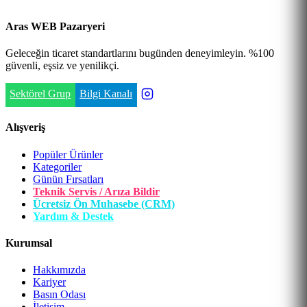
Aras WEB Pazaryeri
Geleceğin ticaret standartlarını bugünden deneyimleyin. %100
güvenli, eşsiz ve yenilikçi.
Sektörel Grup
Bilgi Kanalı
Alışveriş
Popüler Ürünler
Kategoriler
Günün Fırsatları
Teknik Servis / Arıza Bildir
Ücretsiz Ön Muhasebe (CRM)
Yardım & Destek
Kurumsal
Hakkımızda
Kariyer
Basın Odası
İletişim