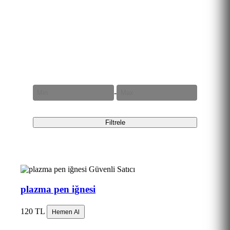
Fiyat Aralığı
-
Filtrele
Güvenli Satıcı
plazma pen iğnesi
120 TL
Hemen Al