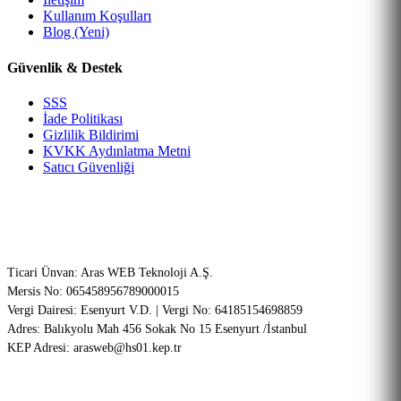
Kullanım Koşulları
Blog (Yeni)
Güvenlik & Destek
SSS
İade Politikası
Gizlilik Bildirimi
KVKK Aydınlatma Metni
Satıcı Güvenliği
Şirket Bilgileri (ETBİS Onaylı)
Ticari Ünvan: Aras WEB Teknoloji A.Ş.
Mersis No: 065458956789000015
Vergi Dairesi: Esenyurt V.D. | Vergi No: 64185154698859
Adres: Balıkyolu Mah 456 Sokak No 15 Esenyurt /İstanbul
KEP Adresi: arasweb@hs01.kep.tr
256-Bit SSL
PCI-DSS Onaylı
Garantili Teknik Servis