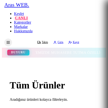
Aras WEB.
Keşfet
CANLI
Kategoriler
Markalar
Hakkımızda
Gece
Takip
Giriş
Kayıt
WEB SİTEMİZDE MUHASEBE TUTMA ÖZELLİĞİ EKLENM
DUYURU
Tüm Ürünler
Aradığınız ürünleri kolayca filtreleyin.