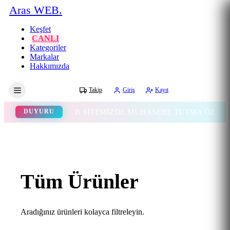
Aras WEB.
Keşfet
CANLI
Kategoriler
Markalar
Hakkımızda
Gece
Takip
Giriş
Kayıt
WEB SİTEMİZDE MUHASEBE TUTMA ÖZELLİĞİ E
DUYURU
Tüm Ürünler
Aradığınız ürünleri kolayca filtreleyin.