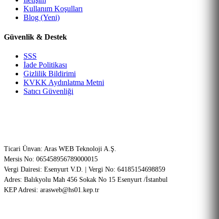
Kullanım Koşulları
Blog (Yeni)
Güvenlik & Destek
SSS
İade Politikası
Gizlilik Bildirimi
KVKK Aydınlatma Metni
Satıcı Güvenliği
Şirket Bilgileri (ETBİS Onaylı)
Ticari Ünvan: Aras WEB Teknoloji A.Ş.
Mersis No: 065458956789000015
Vergi Dairesi: Esenyurt V.D. | Vergi No: 64185154698859
Adres: Balıkyolu Mah 456 Sokak No 15 Esenyurt /İstanbul
KEP Adresi: arasweb@hs01.kep.tr
256-Bit SSL
PCI-DSS Onaylı
Garantili Teknik Servis