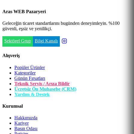
Aras WEB Pazaryeri
Geleceğin ticaret standartlarını bugünden deneyimleyin. %100
güvenli, eşsiz ve yenilikçi.
Sektörel Grup
Bilgi Kanalı
Alışveriş
Popüler Ürünler
Kategoriler
Günün Fırsatları
Teknik Servis / Arıza Bildir
Ücretsiz Ön Muhasebe (CRM)
Yardım & Destek
Kurumsal
Hakkımızda
Kariyer
Basın Odası
İletişim