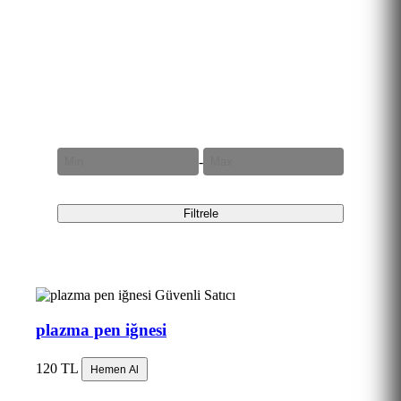
Fiyat Aralığı
-
Filtrele
Güvenli Satıcı
plazma pen iğnesi
120 TL
Hemen Al