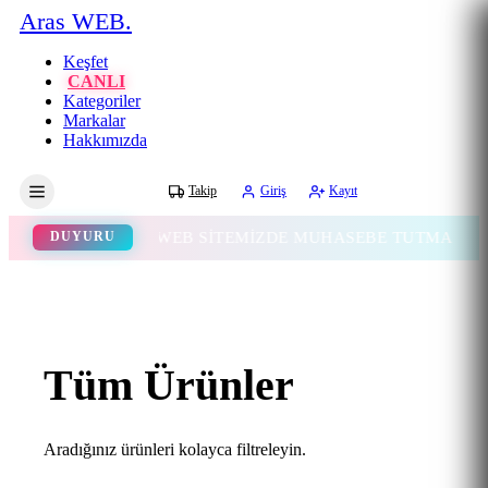
Aras WEB.
Keşfet
CANLI
Kategoriler
Markalar
Hakkımızda
Gece
Takip
Giriş
Kayıt
WEB SİTEMİZDE MUHASEBE TUTMA ÖZELLİĞİ
DUYURU
Tüm Ürünler
Aradığınız ürünleri kolayca filtreleyin.