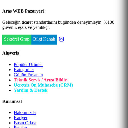
Aras WEB Pazaryeri
Geleceğin ticaret standartlarını bugünden deneyimleyin. %100
güvenli, eşsiz ve yenilikçi.
Sektörel Grup
Bilgi Kanalı
Alışveriş
Popüler Ürünler
Kategoriler
Günün Fırsatları
Teknik Servis / Arıza Bildir
Ücretsiz Ön Muhasebe (CRM)
Yardım & Destek
Kurumsal
Hakkımızda
Kariyer
Basın Odası
İletişim