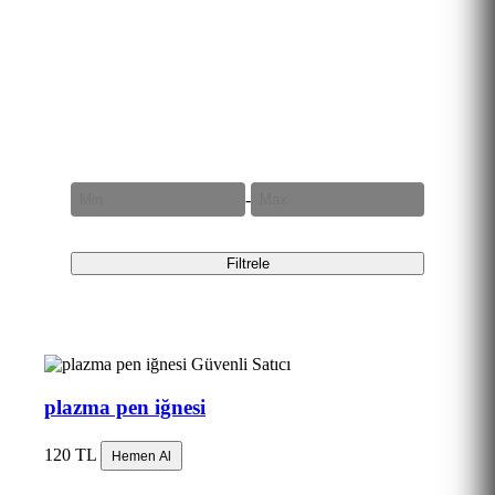
Fiyat Aralığı
-
Filtrele
Güvenli Satıcı
plazma pen iğnesi
120 TL
Hemen Al