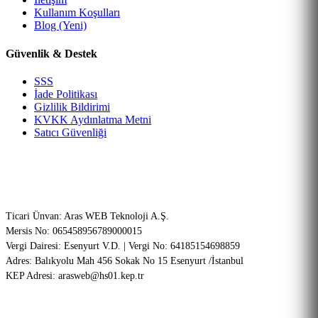
Kullanım Koşulları
Blog (Yeni)
Güvenlik & Destek
SSS
İade Politikası
Gizlilik Bildirimi
KVKK Aydınlatma Metni
Satıcı Güvenliği
Şirket Bilgileri (ETBİS Onaylı)
Ticari Ünvan: Aras WEB Teknoloji A.Ş.
Mersis No: 065458956789000015
Vergi Dairesi: Esenyurt V.D. | Vergi No: 64185154698859
Adres: Balıkyolu Mah 456 Sokak No 15 Esenyurt /İstanbul
KEP Adresi: arasweb@hs01.kep.tr
256-Bit SSL
PCI-DSS Onaylı
Garantili Teknik Servis