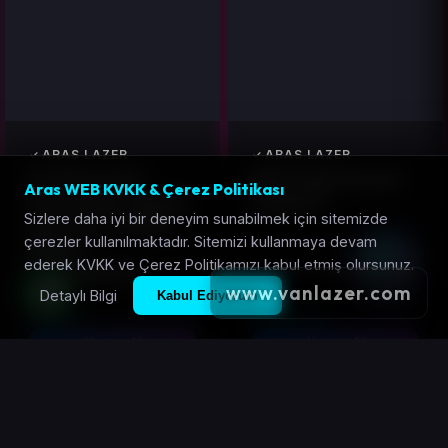
ARAS LAZER
ARAS LAZER
Profesyonel
Eski Hydrofacial
Aras WEB KVKK & Çerez Politikası
Dermapen İğnesi
anakart
Sizlere daha iyi bir deneyim sunabilmek için sitemizde
Kartuşu | Yedek
çerezler kullanılmaktadır. Sitemizi kullanmaya devam
Başlık
ederek KVKK ve Çerez Politikamızı kabul etmiş olursunuz.
Seçenekleri
www.vanlazer.com
Detaylı Bilgi
Kabul Ediyorum
25 TL
3.500 TL
Hemen Al
Hemen Al