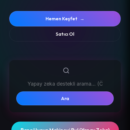
Hemen Keşfet
→
Satıcı Ol
Ara