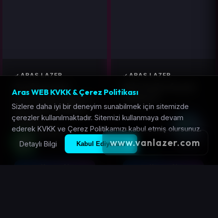
ARAS LAZER
ARAS LAZER
Profesyonel
Eski Hydrofacial
Aras WEB KVKK & Çerez Politikası
Dermapen İğnesi
anakart
Sizlere daha iyi bir deneyim sunabilmek için sitemizde
Kartuşu | Yedek
çerezler kullanılmaktadır. Sitemizi kullanmaya devam
Başlık
ederek KVKK ve Çerez Politikamızı kabul etmiş olursunuz.
Seçenekleri
www.vanlazer.com
Detaylı Bilgi
Kabul Ediyorum
25 TL
3.500 TL
Hemen Al
Hemen Al