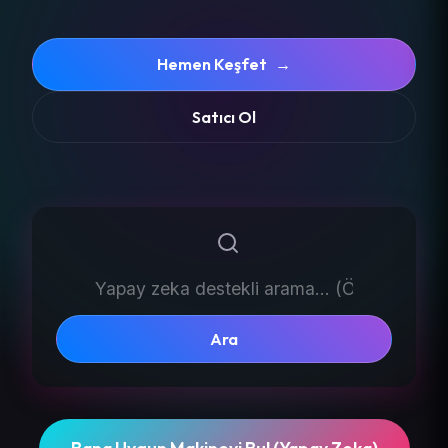
Hemen Keşfet
→
Satıcı Ol
Ara