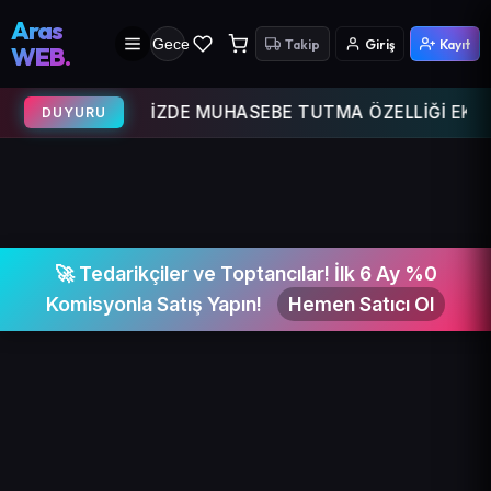
Aras
Gece
Takip
Giriş
Kayıt
WEB.
WEB SİTEMİZDE MUHASEBE TUTMA ÖZELLİĞİ EKLENMİŞTİR 
DUYURU
🚀 Tedarikçiler ve Toptancılar! İlk 6 Ay %0
Komisyonla Satış Yapın!
Hemen Satıcı Ol