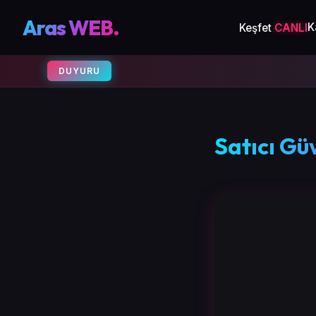
Aras WEB.
K
Keşfet
CANLI
DUYURU
Satıcı Gü