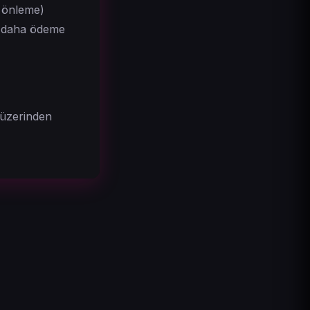
k önleme)
ri daha ödeme
 üzerinden