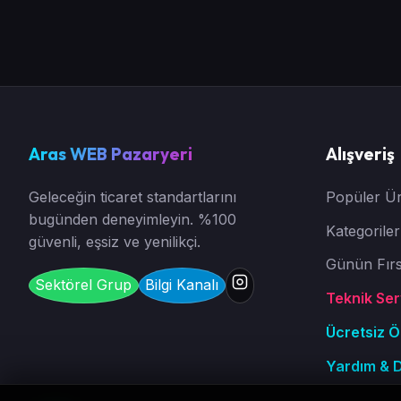
Aras WEB Pazaryeri
Alışveriş
Geleceğin ticaret standartlarını
Popüler Ür
bugünden deneyimleyin. %100
Kategoriler
güvenli, eşsiz ve yenilikçi.
Günün Fırs
Sektörel Grup
Bilgi Kanalı
Teknik Serv
Ücretsiz 
Yardım & 