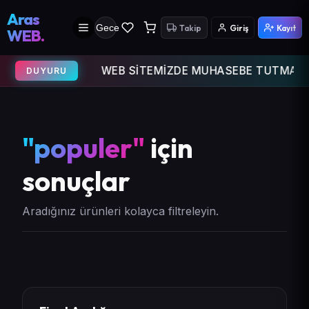
Aras
Gece
Takip
Giriş
Kayıt
WEB.
WEB SİTEMİZDE MUHASEBE TUTMA ÖZELL
DUYURU
"populer"
için
sonuçlar
Aradığınız ürünleri kolayca filtreleyin.