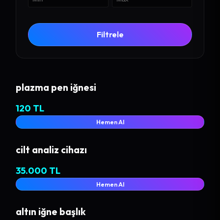
Filtrele
plazma pen iğnesi
120 TL
Hemen Al
cilt analiz cihazı
35.000 TL
Hemen Al
altın iğne başlık