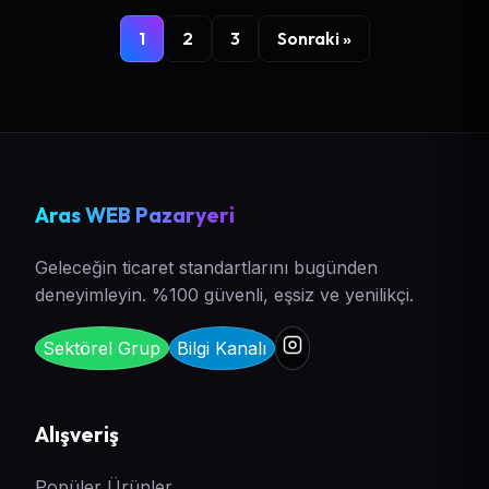
1
2
3
Sonraki »
Aras WEB Pazaryeri
Geleceğin ticaret standartlarını bugünden
deneyimleyin. %100 güvenli, eşsiz ve yenilikçi.
Sektörel Grup
Bilgi Kanalı
Alışveriş
Popüler Ürünler