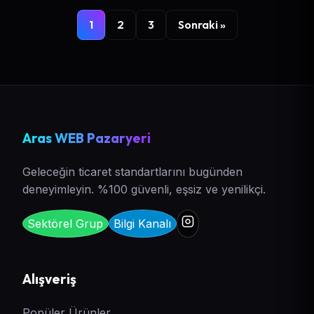
1
2
3
Sonraki »
Aras WEB Pazaryeri
Geleceğin ticaret standartlarını bugünden
deneyimleyin. %100 güvenli, eşsiz ve yenilikçi.
Sektörel Grup
Bilgi Kanalı
Alışveriş
Popüler Ürünler