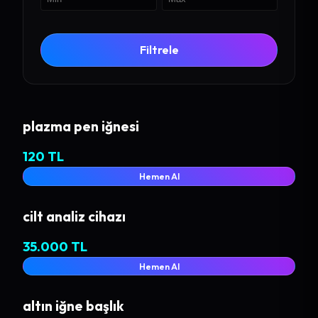
Filtrele
plazma pen iğnesi
120 TL
Hemen Al
cilt analiz cihazı
35.000 TL
Hemen Al
altın iğne başlık