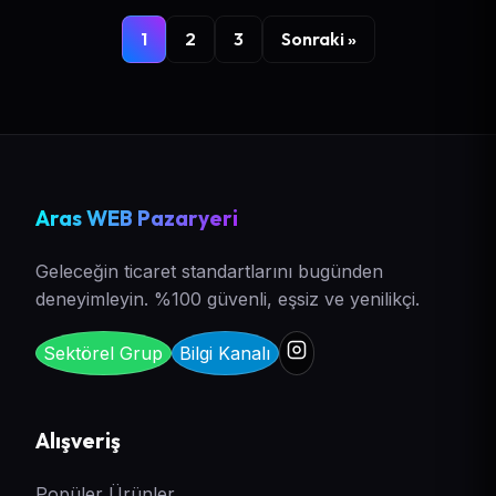
1
2
3
Sonraki »
Aras WEB Pazaryeri
Geleceğin ticaret standartlarını bugünden
deneyimleyin. %100 güvenli, eşsiz ve yenilikçi.
Sektörel Grup
Bilgi Kanalı
Alışveriş
Popüler Ürünler