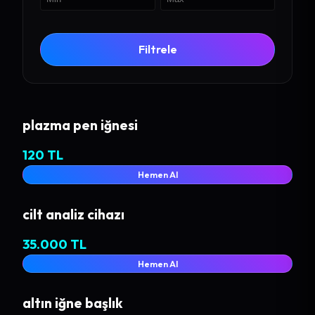
Filtrele
plazma pen iğnesi
120 TL
Hemen Al
cilt analiz cihazı
35.000 TL
Hemen Al
altın iğne başlık