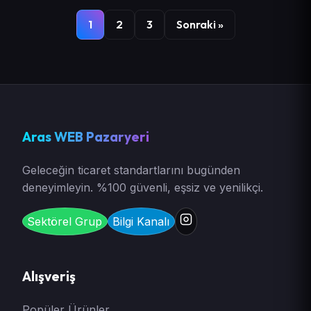
1
2
3
Sonraki »
Aras WEB Pazaryeri
Geleceğin ticaret standartlarını bugünden
deneyimleyin. %100 güvenli, eşsiz ve yenilikçi.
Sektörel Grup
Bilgi Kanalı
Alışveriş
Popüler Ürünler