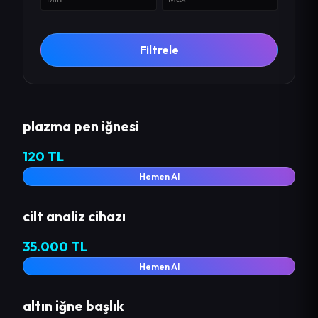
Filtrele
plazma pen iğnesi
120 TL
Hemen Al
cilt analiz cihazı
35.000 TL
Hemen Al
altın iğne başlık