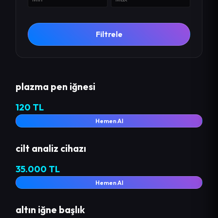
Filtrele
plazma pen iğnesi
120 TL
Hemen Al
cilt analiz cihazı
35.000 TL
Hemen Al
altın iğne başlık