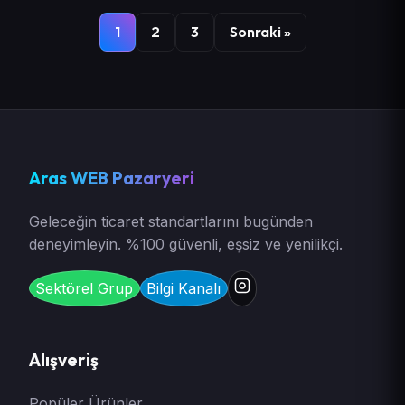
1
2
3
Sonraki »
Aras WEB Pazaryeri
Geleceğin ticaret standartlarını bugünden
deneyimleyin. %100 güvenli, eşsiz ve yenilikçi.
Sektörel Grup
Bilgi Kanalı
Alışveriş
Popüler Ürünler