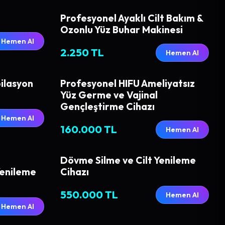
Profesyonel Ayaklı Cilt Bakım &
Ozonlu Yüz Buhar Makinesi
Hemen Al
2.250 TL
Hemen Al
ilasyon
Profesyonel HIFU Ameliyatsız
Yüz Germe ve Vajinal
Gençleştirme Cihazı
Hemen Al
160.000 TL
Hemen Al
Dövme Silme ve Cilt Yenileme
Yenileme
Cihazı
550.000 TL
Hemen Al
Hemen Al