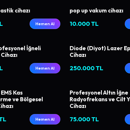
astik cihazı
pop up vakum cihazı
L
10.000 TL
Hemen Al
fesyonel İğneli
Diode (Diyot) Lazer Ep
 Cihazı
Cihazı
L
250.000 TL
Hemen Al
l EMS Kas
Profesyonel Altın İğne
irme ve Bölgesel
Radyofrekans ve Cilt 
ihazı
Cihazı
TL
75.000 TL
Hemen Al