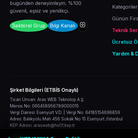
bugünden deneyimleyin. %100
Kategoriler
güvenli, eşsiz ve yenilikçi.
Günün Fırs
Sektörel Grup
Bilgi Kanalı
Teknik Serv
Ücretsiz 
Yardım & 
Şirket Bilgileri (ETBİS Onaylı)
Ticari Ünvan: Aras WEB Teknoloji A.Ş.
Mersis No: 065458956789000015
Vergi Dairesi: Esenyurt V.D. | Vergi No: 64185154698859
Adres: Balıkyolu Mah 456 Sokak No 15 Esenyurt /İstanbul
KEP Adresi: arasweb@hs01.kep.tr