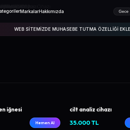
ategoriler
Markalar
Hakkımızda
Gece
WEB SİTEMİZDE MUHASEBE TUTMA ÖZELLİĞİ EKLENMİŞTİR 
n iğnesi
cilt analiz cihazı
35.000 TL
Hemen Al