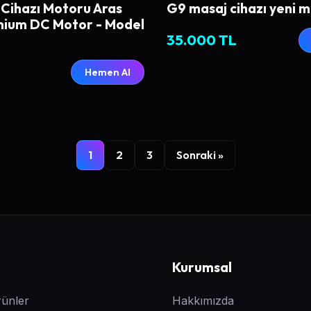
Cihazı Motoru Aras
G9 masaj cihazı yeni 
ium DC Motor - Model
35.000 TL
L
Hemen Al
1
2
3
Sonraki »
Kurumsal
ünler
Hakkımızda