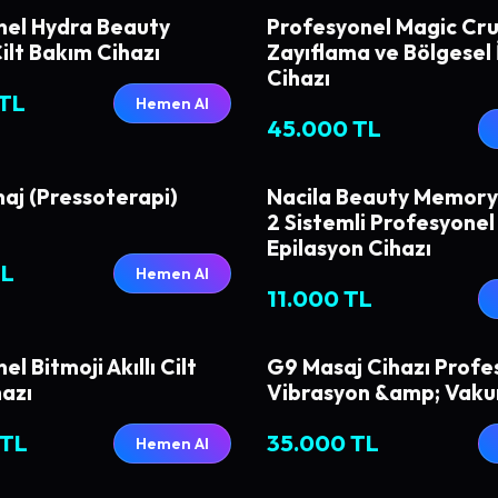
nel Hydra Beauty
Profesyonel Magic Cr
ilt Bakım Cihazı
Zayıflama ve Bölgesel
Cihazı
 TL
Hemen Al
45.000 TL
aj (Pressoterapi)
Nacila Beauty Memory S
2 Sistemli Profesyonel 
Epilasyon Cihazı
TL
Hemen Al
11.000 TL
l Bitmoji Akıllı Cilt
G9 Masaj Cihazı Profe
hazı
Vibrasyon &amp; Vaku
 TL
35.000 TL
Hemen Al