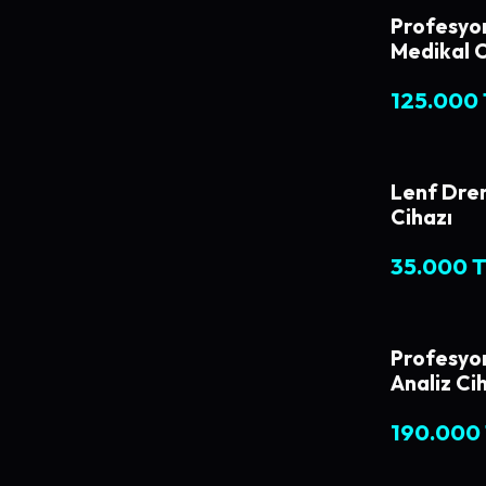
Profesyo
Medikal C
125.000
Lenf Dren
Cihazı
35.000 
Profesyone
Analiz Ci
190.000