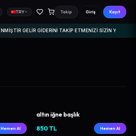
Takip
Giriş
Kayıt
TRY
GELİR GİDERİNİ TAKİP ETMENİZİ SİZİN YERİNİZE O TAK
altın iğne başlık
850 TL
Hemen Al
Hemen Al