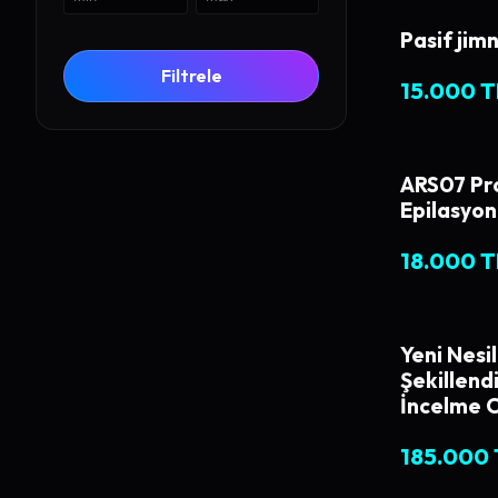
Pasif jimn
Filtrele
15.000 T
ARS07 Pro
Epilasyon
18.000 T
Yeni Nesi
Şekillend
İncelme C
185.000 