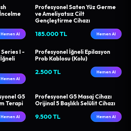
ush
Profesyonel Saten Yüz Germe
 İncelme
ve Ameliyatsız Cilt
Gençleştirme Cihazı
185.000 TL
Hemen Al
Hemen Al
eries I -
Profesyonel İğneli Epilasyon
İğneli
Prob Kablosu (Kolu)
2.500 TL
Hemen Al
Hemen Al
syonel G5
Profesyonel G5 Masaj Cihazı
m Terapi
Orijinal 5 Başlıklı Selülit Cihazı
9.500 TL
Hemen Al
Hemen Al