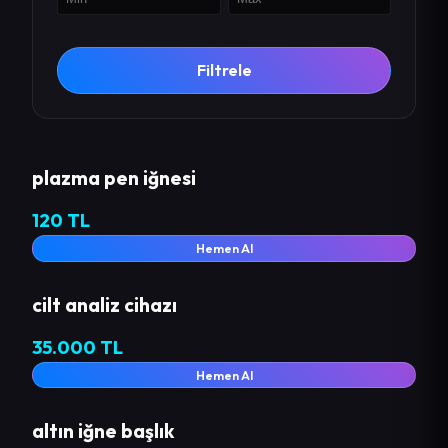
Filtrele
plazma pen iğnesi
120 TL
Hemen Al
cilt analiz cihazı
35.000 TL
Hemen Al
altın iğne başlık