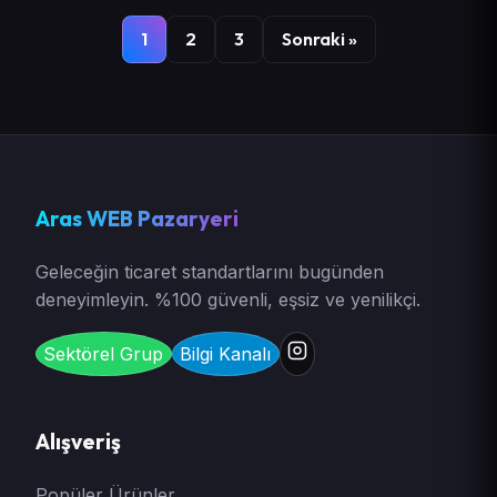
1
2
3
Sonraki »
Aras WEB Pazaryeri
Geleceğin ticaret standartlarını bugünden
deneyimleyin. %100 güvenli, eşsiz ve yenilikçi.
Sektörel Grup
Bilgi Kanalı
Alışveriş
Popüler Ürünler