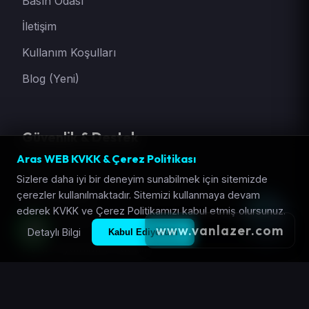
Basın Odası
İletişim
Kullanım Koşulları
Blog (Yeni)
Güvenlik & Destek
Aras WEB KVKK & Çerez Politikası
SSS
Sizlere daha iyi bir deneyim sunabilmek için sitemizde
çerezler kullanılmaktadır. Sitemizi kullanmaya devam
İade Politikası
ederek KVKK ve Çerez Politikamızı kabul etmiş olursunuz.
Gizlilik Bildirimi
www.vanlazer.com
Detaylı Bilgi
Kabul Ediyorum
KVKK Aydınlatma Metni
Satıcı Güvenliği