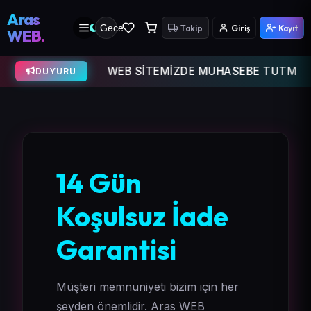
Aras
Gece
Takip
Giriş
Kayıt
WEB.
WEB SİTEMİZDE MUHASEBE TUTMA ÖZELL
DUYURU
14 Gün
Koşulsuz İade
Garantisi
Müşteri memnuniyeti bizim için her
şeyden önemlidir. Aras WEB