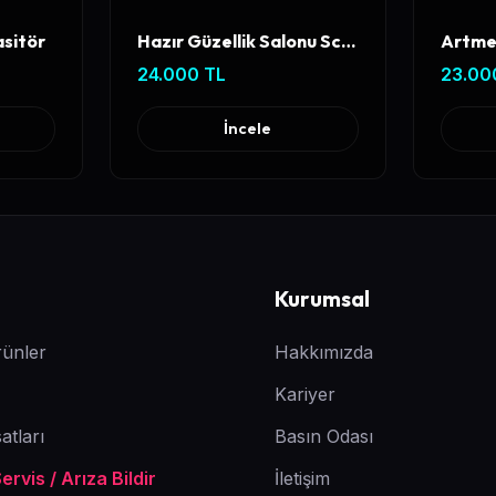
sitör
Hazır Güzellik Salonu Scripti Online Randevu & Yönetim Paneli
24.000 TL
23.00
İncele
Kurumsal
ünler
Hakkımızda
Kariyer
atları
Basın Odası
rvis / Arıza Bildir
İletişim