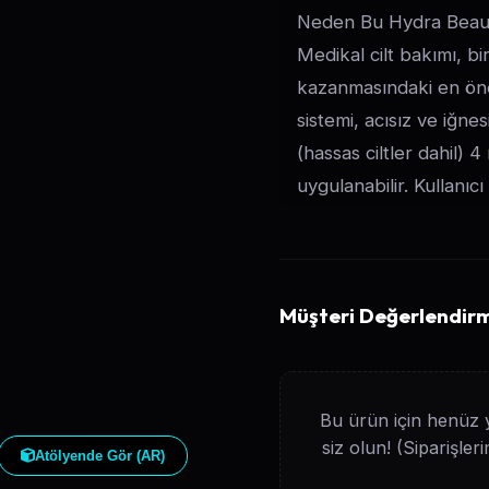
Neden Bu Hydra Beauty
Medikal cilt bakımı, b
kazanmasındaki en ön
sistemi, acısız ve iğne
(hassas ciltler dahil)
uygulanabilir. Kullanı
analog ayar düğmeleri
parametre kontrolü su
temposunda kesintisiz 
Müşteri Değerlendirm
Servis ve Garanti Güven
cihazınızdan maksimum
yanınızdayız: Türkiye 
Olası bir ihtiyaçta en
Bu ürün için henüz 
teknik destek ekibi. K
siz olun! (Siparişler
Atölyende Gör (AR)
Cihazın kurulumu ve pe