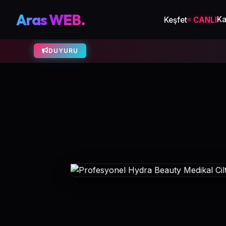
Aras WEB.
Ka
Keşfet
CANLI
DUYURU