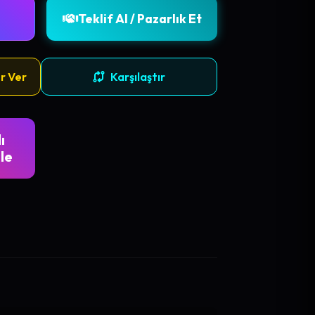
Teklif Al / Pazarlık Et
r Ver
Karşılaştır
ı
le