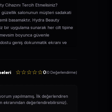
 Cihazını Tercih Etmelisiniz?
ir güzellik salonunun müşteri sadakati
emli basamaktır. Hydra Beauty
siz bir uygulama sunarak her cilt tipine
 4 mevsim boyunca güvenle
cı dostu geniş dokunmatik ekranı ve
 sayesinde uzmanlara hızlı ve hassas
nar. Güçlü motor yapısı, yoğun seans
performans sağlar. Kesintisiz Teknik
☆☆☆☆☆
eleri
0
cesi İşletmenizin sürekliliği ve
(0 Değerlendirme)
 verim alabilmeniz için her aşamada
Geneli Profesyonel Teknik Servis:
 hızlı şekilde müdahale eden uzman
yorum yapılmamış. İlk değerlendiren
urulum ve Kapsamlı Uygulama Eğitimi:
im ekranından değerlendirebilirsiniz).
rsonelinize yönelik tüm başlıkların