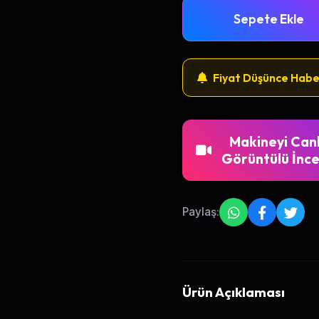
Sepete Ekle
Fiyat Düşünce Habe
Makineyi Canl
Görüntülü İnce
Paylaş:
Ürün Açıklaması