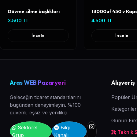
Dövme silme başlıkları
13000uf 450 v Kapa
3.500 TL
4.500 TL
İncele
İncele
Aras WEB Pazaryeri
Alışveriş
Geleceğin ticaret standartlarını
Popüler Ür
bugünden deneyimleyin. %100
Kategoriler
güvenli, eşsiz ve yenilikçi.
Günün Fırs
Sektörel
Bilgi
Teknik Se
Grup
Kanalı