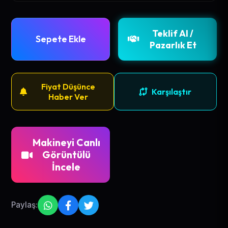
Teklif Al /
Sepete Ekle
Pazarlık Et
Fiyat Düşünce
Karşılaştır
Haber Ver
Makineyi Canlı
Görüntülü
İncele
Paylaş: