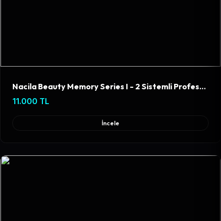
Parça Desteği: Uzun ömürlü kullanım için
yüksek kaliteli yedek parça ve başlık
aksesuarlarında sürekli tedarik garantisi.
Nacila Beauty Memory Series I - 2 Sistemli Profesyonel İğneli Epilasyon Cihazı
11.000 TL
İncele