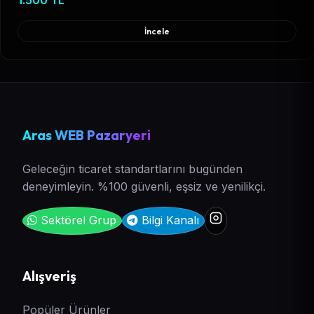
1.500 TL
İncele
Aras WEB Pazaryeri
Geleceğin ticaret standartlarını bugünden
deneyimleyin. %100 güvenli, eşsiz ve yenilikçi.
Sektörel Grup
Bilgi Kanalı
Alışveriş
Popüler Ürünler