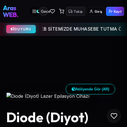
Aras
Gece
Takip
Giriş
Kayıt
WEB.
WEB SİTEMİZDE MUHASEBE TUTMA ÖZELLİĞİ 
DUYURU
Atölyende Gör (AR)
Diode (Diyot)