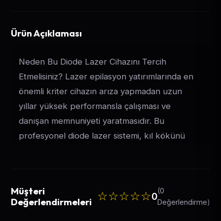
Ürün Açıklaması
Neden Bu Diode Lazer Cihazını Tercih
Etmelisiniz? Lazer epilasyon yatırımlarında en
önemli kriter cihazın arıza yapmadan uzun
yıllar yüksek performansla çalışması ve
danışan memnuniyeti yaratmasıdır. Bu
profesyonel diode lazer sistemi, kıl kökünü
milisaniyeler içinde kalıcı olarak deaktive
ederken cilt bütünlüğünü ve konforunu
maksimum düzeyde korur. Yanık riskini ortadan
Müşteri
(0
☆☆☆☆☆
kaldıran güvenli teknolojisi sayesinde
0
Değerlendirmeleri
Değerlendirme)
salonunuzun marka değerini ve müşteri