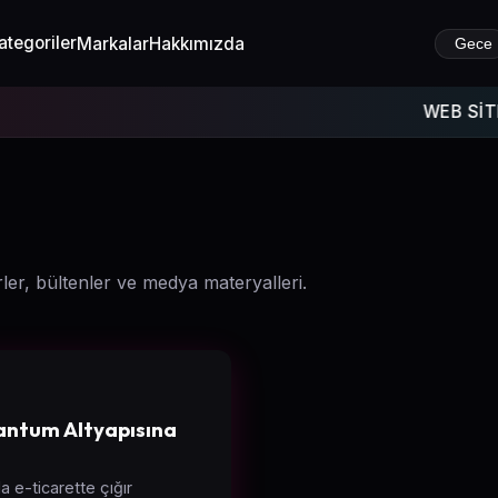
ategoriler
Markalar
Hakkımızda
Gece
WEB SİTEMİ
er, bültenler ve medya materyalleri.
antum Altyapısına
la e-ticarette çığır