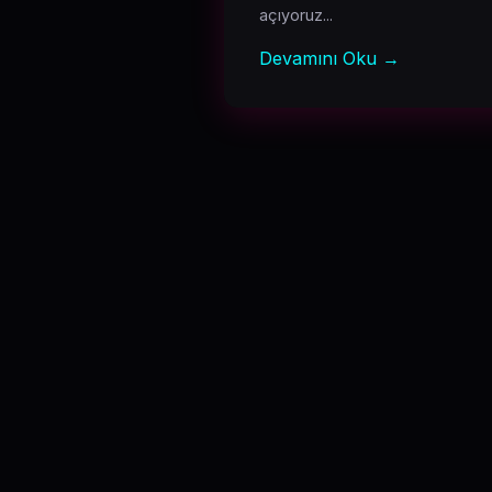
açıyoruz...
Devamını Oku →