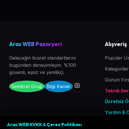
Aras WEB Pazaryeri
Alışveriş
Geleceğin ticaret standartlarını
Popüler Ür
bugünden deneyimleyin. %100
Kategoriler
güvenli, eşsiz ve yenilikçi.
Günün Fırs
Sektörel Grup
Bilgi Kanalı
Teknik Serv
Ücretsiz 
Yardım & 
Aras WEB KVKK & Çerez Politikası