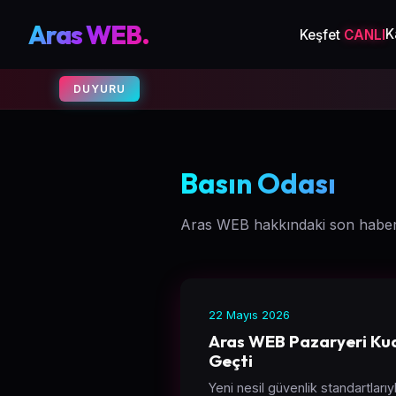
Aras WEB.
K
Keşfet
CANLI
DUYURU
Basın Odası
Aras WEB hakkındaki son haberl
22 Mayıs 2026
Aras WEB Pazaryeri Ku
Geçti
Yeni nesil güvenlik standartlarıy