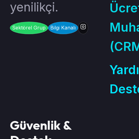
yenilikçi.
Ücre
Muh
Sektörel Grup
Bilgi Kanalı
(CR
Yard
Dest
Güvenlik &