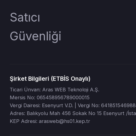
Satıcı
Güvenliği
Şirket Bilgileri (ETBİS Onaylı)
Ticari Ünvan: Aras WEB Teknoloji A.Ş.
Mersis No: 065458956789000015
Vergi Dairesi: Esenyurt V.D. | Vergi No: 64185154698
Adres: Balıkyolu Mah 456 Sokak No 15 Esenyurt /İst
KEP Adresi: arasweb@hs01.kep.tr