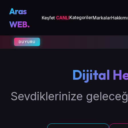
Aras
Kategoriler
Keşfet
CANLI
Markalar
Hakkım
WEB.
DUYURU
Dijital H
Sevdiklerinize geleceği