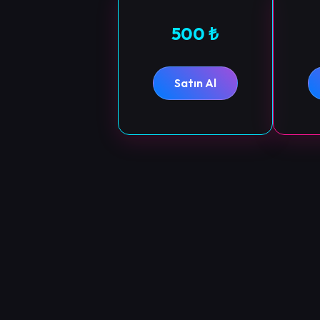
500 ₺
Satın Al