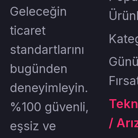
Geleceğin
Ürün
ticaret
Kateg
standartlarını
Gün
bugünden
Fırsat
deneyimleyin.
Tekn
%100 güvenli,
/ Arı
eşsiz ve