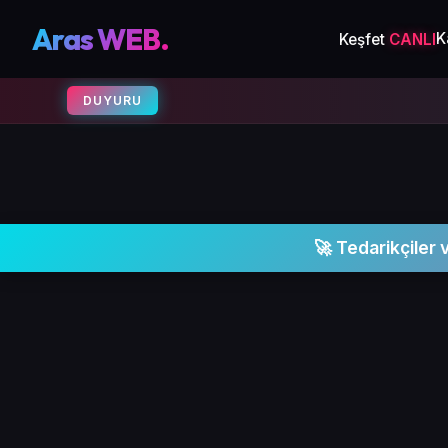
Aras WEB.
K
Keşfet
CANLI
DUYURU
🚀 Tedarikçiler 