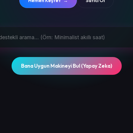
Hemen Keşfet
→
Satıcı Ol
Bana Uygun Makineyi Bul (Yapay Zeka)