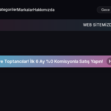
ategoriler
Markalar
Hakkımızda
Gece
WEB SİTEMİZDE MUHASEBE
ve Toptancılar! İlk 6 Ay %0 Komisyonla Satış Yapın!