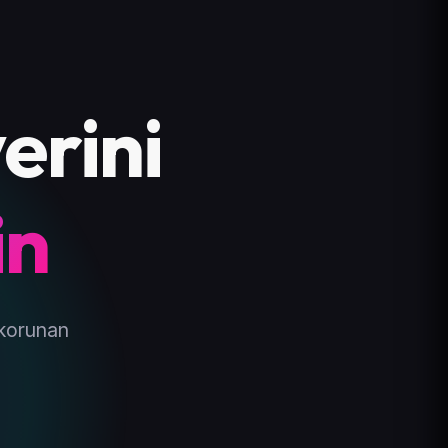
erini
in
 korunan