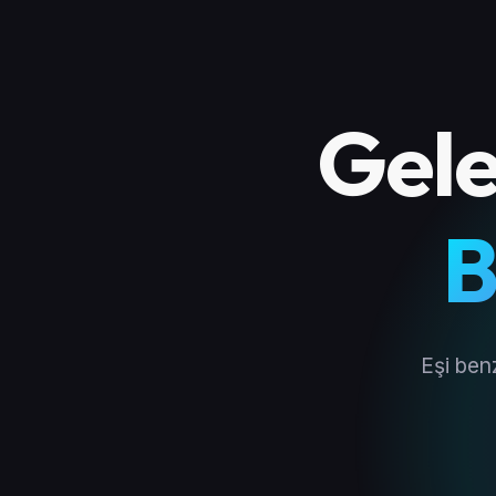
Gele
B
Eşi ben